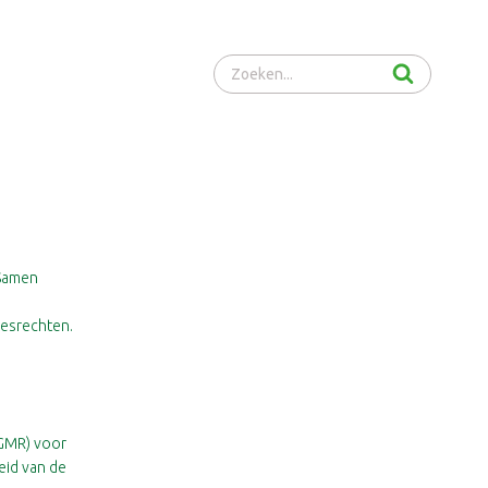
Zoeken...
 Samen
iesrechten.
GMR) voor
eid van de