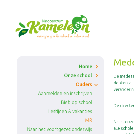
Ga
naar
de
inhoud
Mede
Home
Onze school
De medezeg
denken zij
Missie & Visie
Ouders
veranderin
Aanmelden en inschrijven
Het team
Bieb op school
Kwaliteit
De directe
Lestijden & vakanties
Organisatie van het
onderwijs
MR
Naast onz
alle schol
Naar het voortgezet onderwijs
Ondersteuning