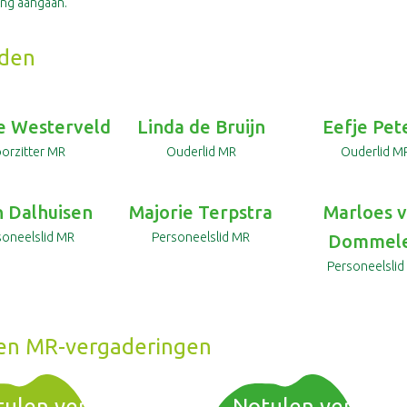
ing aangaan.
den
e Westerveld
Linda de Bruijn
Eefje Pet
orzitter MR
Ouderlid MR
Ouderlid M
n Dalhuisen
Majorie Terpstra
Marloes 
soneelslid MR
Personeelslid MR
Dommel
Personeelslid
en MR-vergaderingen
ulen vergadering
Notulen vergade