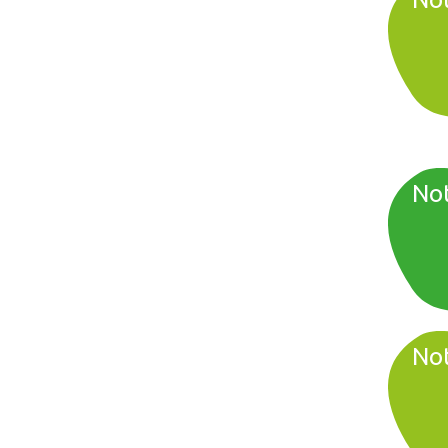
Not
Not