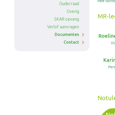
hele sticht
Ouderraad
Veiligheid
Burgerschapsonderwijs
Overig
MR-le
SKAR opvang
IPC
Vreedzame school
Verlof aanvragen
Documenten
Roelin
Contact
Vo
Kari
Per
Notul
Not