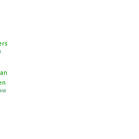
ers
R
van
en
 MR
ring