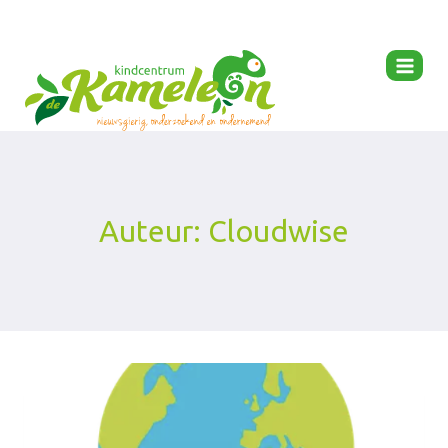
Ga
naar
de
inhoud
Auteur: Cloudwise