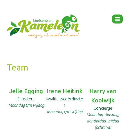
Ga
naar
de
inhoud
Team
Jelle Egging
Irene Heitink
Harry van
Directeur
Kwaliteitscoördinato
Koolwijk
Maandag t/m vrijdag
r
Conciërge
Maandag t/m vrijdag
Maandag, dinsdag,
donderdag, vrijdag
(ochtend)