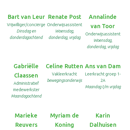
Bart van Leur
Renate Post
Annalinde
Vrijwilliger/conciërge
Onderwijsassistent
van Toor
Dinsdag en
Woensdag,
Onderwijsassistent
donderdagochtend
donderdag, vrijdag
Woensdag,
donderdag, vrijdag
Gabriëlle
Celine Rutten
Ans van Dam
Vakleerkracht
Leerkracht groep 1-
Claassen
bewegingsonderwijs
2A
Administratief
Maandag t/m vrijdag
medewerkster
Maandagochtend
Marieke
Myriam de
Karin
Reuvers
Koning
Dalhuisen